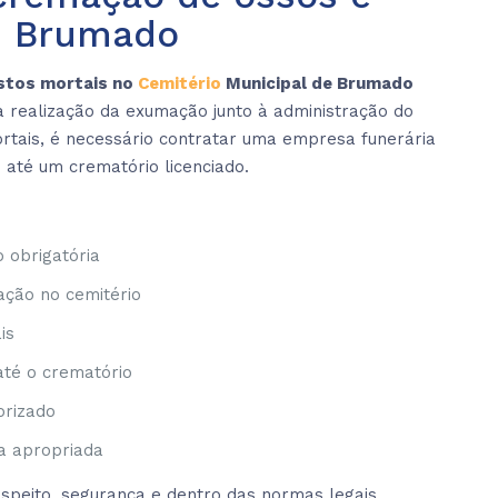
m Brumado
stos mortais no
Cemitério
Municipal de Brumado
a realização da exumação junto à administração do
ortais, é necessário contratar uma empresa funerária
e até um crematório licenciado.
 obrigatória
ação no cemitério
is
até o crematório
orizado
na apropriada
speito, segurança e dentro das normas legais.