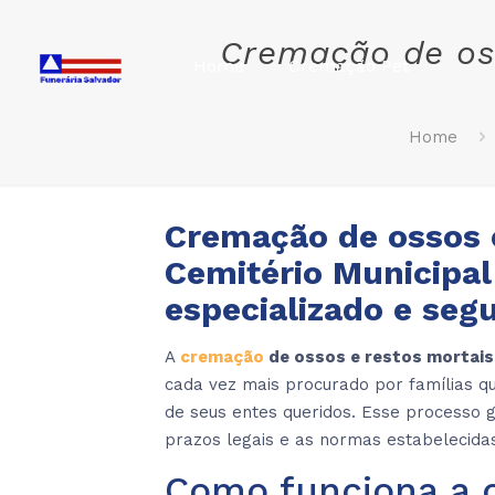
Cremação de oss
Home
Cremação Pet
Home
Cremação de ossos 
Cemitério Municipa
especializado e seg
A
cremação
de ossos e restos mortais
cada vez mais procurado por famílias qu
de seus entes queridos. Esse processo
prazos legais e as normas estabelecida
Como funciona a 