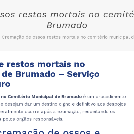
os restos mortais no cemité
Brumado
Cremação de ossos restos mortais no cemitério municipal 
e restos mortais no
l de Brumado – Serviço
uro
 no Cemitério Municipal de Brumado
é um procedimento
e desejam dar um destino digno e definitivo aos despojos
 geralmente ocorre após a exumação, respeitando os
s pelos órgãos responsáveis.
cremação de ossos e