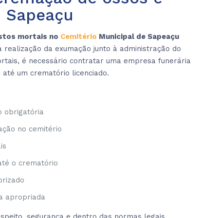
m Sapeaçu
stos mortais no
Cemitério
Municipal de Sapeaçu
a realização da exumação junto à administração do
ortais, é necessário contratar uma empresa funerária
e até um crematório licenciado.
 obrigatória
ação no cemitério
is
até o crematório
orizado
na apropriada
speito, segurança e dentro das normas legais.