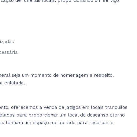
zação de funerais locais, proporcionando um serviço
o
izadas
cessária
funeral seja um momento de homenagem e respeito,
ia enlutada.
to, oferecemos a venda de jazigos em locais tranquilos
jetados para proporcionar um local de descanso eterno
lias tenham um espaço apropriado para recordar e