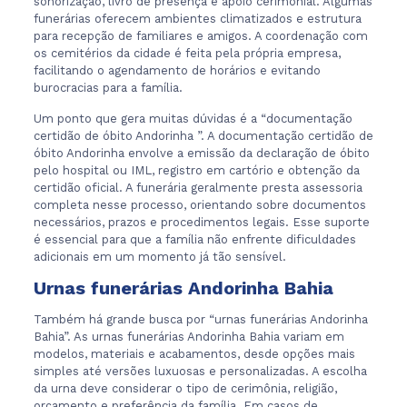
sonorização, livro de presença e apoio cerimonial. Algumas
funerárias oferecem ambientes climatizados e estrutura
para recepção de familiares e amigos. A coordenação com
os cemitérios da cidade é feita pela própria empresa,
facilitando o agendamento de horários e evitando
burocracias para a família.
Um ponto que gera muitas dúvidas é a “documentação
certidão de óbito Andorinha ”. A documentação certidão de
óbito Andorinha envolve a emissão da declaração de óbito
pelo hospital ou IML, registro em cartório e obtenção da
certidão oficial. A funerária geralmente presta assessoria
completa nesse processo, orientando sobre documentos
necessários, prazos e procedimentos legais. Esse suporte
é essencial para que a família não enfrente dificuldades
adicionais em um momento já tão sensível.
Urnas funerárias Andorinha Bahia
Também há grande busca por “urnas funerárias Andorinha
Bahia”. As urnas funerárias Andorinha Bahia variam em
modelos, materiais e acabamentos, desde opções mais
simples até versões luxuosas e personalizadas. A escolha
da urna deve considerar o tipo de cerimônia, religião,
orçamento e preferência da família. Em casos de