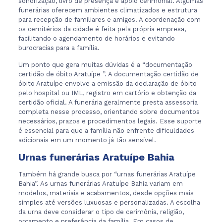
sonorização, livro de presença e apoio cerimonial. Algumas
funerárias oferecem ambientes climatizados e estrutura
para recepção de familiares e amigos. A coordenação com
os cemitérios da cidade é feita pela própria empresa,
facilitando o agendamento de horários e evitando
burocracias para a família.
Um ponto que gera muitas dúvidas é a “documentação
certidão de óbito Aratuípe ”. A documentação certidão de
óbito Aratuípe envolve a emissão da declaração de óbito
pelo hospital ou IML, registro em cartório e obtenção da
certidão oficial. A funerária geralmente presta assessoria
completa nesse processo, orientando sobre documentos
necessários, prazos e procedimentos legais. Esse suporte
é essencial para que a família não enfrente dificuldades
adicionais em um momento já tão sensível.
Urnas funerárias Aratuípe Bahia
Também há grande busca por “urnas funerárias Aratuípe
Bahia”. As urnas funerárias Aratuípe Bahia variam em
modelos, materiais e acabamentos, desde opções mais
simples até versões luxuosas e personalizadas. A escolha
da urna deve considerar o tipo de cerimônia, religião,
orçamento e preferência da família. Em casos de