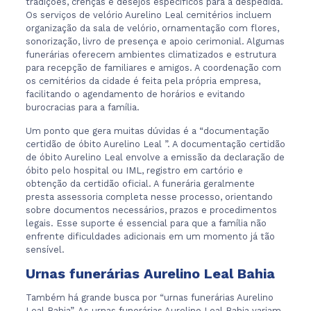
tradições, crenças e desejos específicos para a despedida.
Os serviços de velório Aurelino Leal cemitérios incluem
organização da sala de velório, ornamentação com flores,
sonorização, livro de presença e apoio cerimonial. Algumas
funerárias oferecem ambientes climatizados e estrutura
para recepção de familiares e amigos. A coordenação com
os cemitérios da cidade é feita pela própria empresa,
facilitando o agendamento de horários e evitando
burocracias para a família.
Um ponto que gera muitas dúvidas é a “documentação
certidão de óbito Aurelino Leal ”. A documentação certidão
de óbito Aurelino Leal envolve a emissão da declaração de
óbito pelo hospital ou IML, registro em cartório e
obtenção da certidão oficial. A funerária geralmente
presta assessoria completa nesse processo, orientando
sobre documentos necessários, prazos e procedimentos
legais. Esse suporte é essencial para que a família não
enfrente dificuldades adicionais em um momento já tão
sensível.
Urnas funerárias Aurelino Leal Bahia
Também há grande busca por “urnas funerárias Aurelino
Leal Bahia”. As urnas funerárias Aurelino Leal Bahia variam