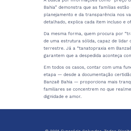
A busca por informações como “preço d
Bahia” demonstra que as famílias estão
planejamento e da transparência nos 
detalhado, explica cada item incluso e 
Da mesma forma, quem procura por “tran
de uma estrutura sólida, capaz de lida
terrestre. Já a “tanatopraxia em Banzaê
garantem que a despedida aconteça com
Em todos os casos, contar com uma fun
etapa — desde a documentação certidão 
Banzaê Bahia — proporciona mais tranqui
familiares se concentrem no que realm
dignidade e amor.