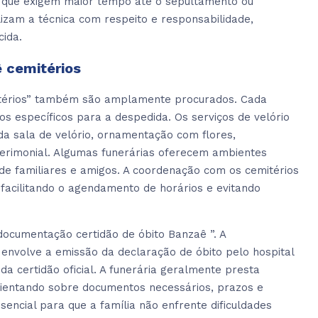
 que exigem maior tempo até o sepultamento ou
lizam a técnica com respeito e responsabilidade,
cida.
ê cemitérios
itérios” também são amplamente procurados. Cada
jos específicos para a despedida. Os serviços de velório
da sala de velório, ornamentação com flores,
 cerimonial. Algumas funerárias oferecem ambientes
 de familiares e amigos. A coordenação com os cemitérios
 facilitando o agendamento de horários e evitando
documentação certidão de óbito Banzaê ”. A
envolve a emissão da declaração de óbito pelo hospital
da certidão oficial. A funerária geralmente presta
rientando sobre documentos necessários, prazos e
sencial para que a família não enfrente dificuldades