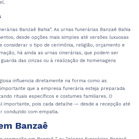
el.
a
rárias Banzaê Bahia”. As urnas funerárias Banzaê Bahia
entos, desde opções mais simples até versões luxuosas
 considerar o tipo de cerimônia, religião, orçamento e
mação, há ainda as urnas cinerárias, que podem ser
 à guarda das cinzas ou à realização de homenagens
ligiosa influencia diretamente na forma como as
é importante que a empresa funerária esteja preparada
ando rituais específicos e costumes familiares. O
l importante, pois cada detalhe — desde a recepção até
er conduzido com empatia.
 em Banzaê