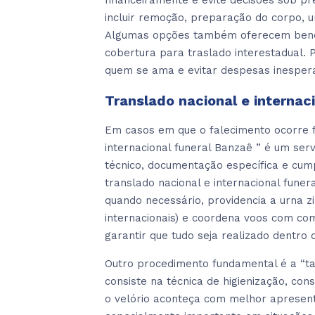
financeiramente e evite decisões sob p
incluir remoção, preparação do corpo, u
Algumas opções também oferecem benefíc
cobertura para traslado interestadual.
quem se ama e evitar despesas inesper
Translado nacional e internac
Em casos em que o falecimento ocorre fo
internacional funeral Banzaê ” é um ser
técnico, documentação específica e cum
translado nacional e internacional fune
quando necessário, providencia a urna z
internacionais) e coordena voos com co
garantir que tudo seja realizado dentro 
Outro procedimento fundamental é a “t
consiste na técnica de higienização, co
o velório aconteça com melhor apresent