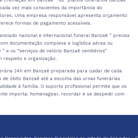
e cremação em Banzaê ” ou “planos funerários Banzaê
 cada vez mais conscientes da importância do
valores. Uma empresa responsável apresenta orçamento
oferece formas de pagamento acessíveis.
slado nacional e internacional funeral Banzaê ” precisa
r com documentação complexa e logística aérea ou
 ” e os “serviços de velório Banzaê cemitérios”
 respeito e organização.
erária 24h em Banzaê preparada para cuidar de cada
de óbito Banzaê até a escolha das urnas funerárias
lidade à família. O suporte profissional permite que os
ente importa: homenagear, recordar e se despedir com