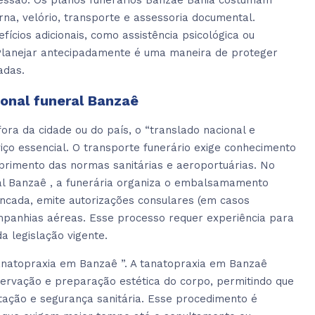
ressão. Os planos funerários Banzaê Bahia costumam
rna, velório, transporte e assessoria documental.
ios adicionais, como assistência psicológica ou
 Planejar antecipadamente é uma maneira de proteger
adas.
ional funeral Banzaê
ra da cidade ou do país, o “translado nacional e
viço essencial. O transporte funerário exige conhecimento
primento das normas sanitárias e aeroportuárias. No
ral Banzaê , a funerária organiza o embalsamamento
incada, emite autorizações consulares (em casos
mpanhias aéreas. Esse processo requer experiência para
da legislação vigente.
anatopraxia em Banzaê ”. A tanatopraxia em Banzaê
nservação e preparação estética do corpo, permitindo que
ação e segurança sanitária. Esse procedimento é