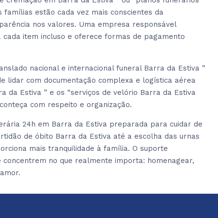
e cremação em Barra da Estiva ” ou “planos funerários
 famílias estão cada vez mais conscientes da
sparência nos valores. Uma empresa responsável
a cada item incluso e oferece formas de pagamento
slado nacional e internacional funeral Barra da Estiva ”
 de lidar com documentação complexa e logística aérea
a da Estiva ” e os “serviços de velório Barra da Estiva
conteça com respeito e organização.
rária 24h em Barra da Estiva preparada para cuidar de
idão de óbito Barra da Estiva até a escolha das urnas
orciona mais tranquilidade à família. O suporte
 se concentrem no que realmente importa: homenagear,
 amor.