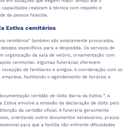
te em situações que exigem maior tempo até o
s capacitados realizam a técnica com respeito e
de da pessoa falecida.
da Estiva cemitérios
stiva cemitérios” também são amplamente procurados.
 desejos específicos para a despedida. Os serviços de
uem organização da sala de velório, ornamentação com
e apoio cerimonial. Algumas funerárias oferecem
a recepção de familiares e amigos. A coordenação com os
ia empresa, facilitando o agendamento de horários e
ocumentação certidão de óbito Barra da Estiva ”. A
a Estiva envolve a emissão da declaração de óbito pelo
obtenção da certidão oficial. A funerária geralmente
esso, orientando sobre documentos necessários, prazos
essencial para que a família não enfrente dificuldades