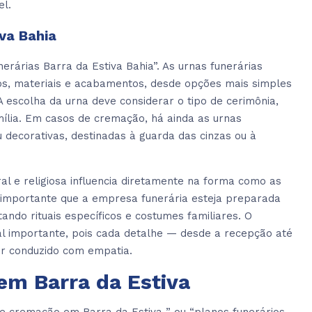
el.
iva Bahia
rárias Barra da Estiva Bahia”. As urnas funerárias
os, materiais e acabamentos, desde opções mais simples
A escolha da urna deve considerar o tipo de cerimônia,
mília. Em casos de cremação, há ainda as urnas
u decorativas, destinadas à guarda das cinzas ou à
ral e religiosa influencia diretamente na forma como as
é importante que a empresa funerária esteja preparada
ando rituais específicos e costumes familiares. O
l importante, pois cada detalhe — desde a recepção até
er conduzido com empatia.
em Barra da Estiva