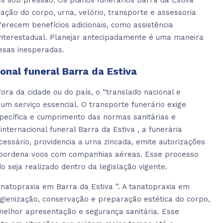
es sob pressão. Os planos funerários Barra da Estiva
ção do corpo, urna, velório, transporte e assessoria
recem benefícios adicionais, como assistência
 interestadual. Planejar antecipadamente é uma maneira
esas inesperadas.
onal funeral Barra da Estiva
ra da cidade ou do país, o “translado nacional e
é um serviço essencial. O transporte funerário exige
ecífica e cumprimento das normas sanitárias e
internacional funeral Barra da Estiva , a funerária
sário, providencia a urna zincada, emite autorizações
 coordena voos com companhias aéreas. Esse processo
o seja realizado dentro da legislação vigente.
natopraxia em Barra da Estiva ”. A tanatopraxia em
higienização, conservação e preparação estética do corpo,
melhor apresentação e segurança sanitária. Esse