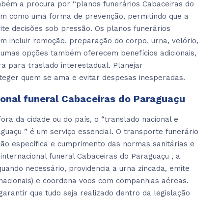
mbém a procura por “planos funerários Cabaceiras do
nam como uma forma de prevenção, permitindo que a
vite decisões sob pressão. Os planos funerários
 incluir remoção, preparação do corpo, urna, velório,
gumas opções também oferecem benefícios adicionais,
ra para traslado interestadual. Planejar
eger quem se ama e evitar despesas inesperadas.
ional funeral Cabaceiras do Paraguaçu
ra da cidade ou do país, o “translado nacional e
aguaçu ” é um serviço essencial. O transporte funerário
ão específica e cumprimento das normas sanitárias e
 internacional funeral Cabaceiras do Paraguaçu , a
ando necessário, providencia a urna zincada, emite
rnacionais) e coordena voos com companhias aéreas.
arantir que tudo seja realizado dentro da legislação