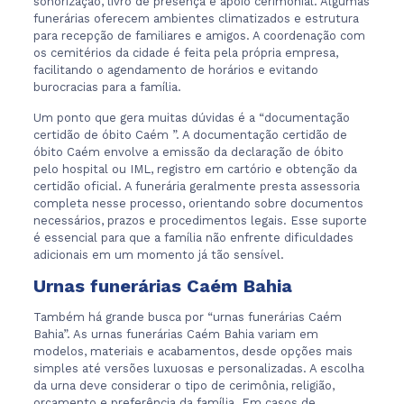
sonorização, livro de presença e apoio cerimonial. Algumas
funerárias oferecem ambientes climatizados e estrutura
para recepção de familiares e amigos. A coordenação com
os cemitérios da cidade é feita pela própria empresa,
facilitando o agendamento de horários e evitando
burocracias para a família.
Um ponto que gera muitas dúvidas é a “documentação
certidão de óbito Caém ”. A documentação certidão de
óbito Caém envolve a emissão da declaração de óbito
pelo hospital ou IML, registro em cartório e obtenção da
certidão oficial. A funerária geralmente presta assessoria
completa nesse processo, orientando sobre documentos
necessários, prazos e procedimentos legais. Esse suporte
é essencial para que a família não enfrente dificuldades
adicionais em um momento já tão sensível.
Urnas funerárias Caém Bahia
Também há grande busca por “urnas funerárias Caém
Bahia”. As urnas funerárias Caém Bahia variam em
modelos, materiais e acabamentos, desde opções mais
simples até versões luxuosas e personalizadas. A escolha
da urna deve considerar o tipo de cerimônia, religião,
orçamento e preferência da família. Em casos de