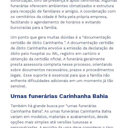
sonorização, livro de presença e apoio cerimonial. Algumas
funerárias oferecem ambientes climatizados e estrutura
para recepção de familiares e amigos. A coordenação com
os cemitérios da cidade é feita pela própria empresa,
facilitando o agendamento de horários e evitando
burocracias para a família.
Um ponto que gera muitas dúvidas é a “documentação
certidão de óbito Carinhanha ”. A documentação certidão
de óbito Carinhanha envolve a emissão da declaração de
óbito pelo hospital ou IML, registro em cartório e
obtenção da certidão oficial. A funerária geralmente
presta assessoria completa nesse processo, orientando
sobre documentos necessários, prazos e procedimentos
legais. Esse suporte é essencial para que a família não
enfrente dificuldades adicionais em um momento já tão
sensível.
Urnas funerárias Carinhanha Bahia
Também há grande busca por “urnas funerárias
Carinhanha Bahia”. As urnas funerárias Carinhanha Bahia
variam em modelos, materiais e acabamentos, desde
opções mais simples até versões luxuosas e
personalizadas. A escolha da urna deve considerar o tipo