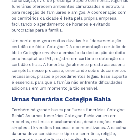
sonorização, livro de presença e apoio cerimonial. Algumas
funerárias oferecem ambientes climatizados e estrutura
para recepção de familiares e amigos. A coordenação com
os cemitérios da cidade é feita pela própria empresa,
facilitando o agendamento de horários e evitando
burocracias para a família.
Um ponto que gera muitas dúvidas é a “documentação
certidão de óbito Cotegipe ”. A documentação certidão de
óbito Cotegipe envolve a emissão da declaração de óbito
pelo hospital ou IML, registro em cartório e obtenção da
certidão oficial. A funerária geralmente presta assessoria
completa nesse processo, orientando sobre documentos
necessários, prazos e procedimentos legais. Esse suporte
é essencial para que a família não enfrente dificuldades
adicionais em um momento já tão sensível.
Urnas funerárias Cotegipe Bahia
Também há grande busca por “urnas funerárias Cotegipe
Bahia”. As urnas funerárias Cotegipe Bahia variam em
modelos, materiais e acabamentos, desde opções mais
simples até versões luxuosas e personalizadas. A escolha
da urna deve considerar o tipo de cerimônia, religião,
orçamento e preferência da família. Em casos de