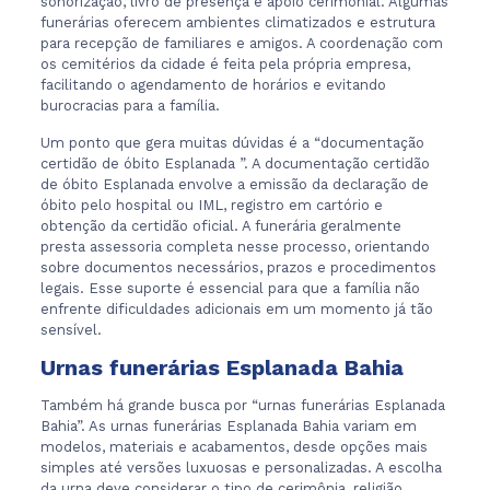
sonorização, livro de presença e apoio cerimonial. Algumas
funerárias oferecem ambientes climatizados e estrutura
para recepção de familiares e amigos. A coordenação com
os cemitérios da cidade é feita pela própria empresa,
facilitando o agendamento de horários e evitando
burocracias para a família.
Um ponto que gera muitas dúvidas é a “documentação
certidão de óbito Esplanada ”. A documentação certidão
de óbito Esplanada envolve a emissão da declaração de
óbito pelo hospital ou IML, registro em cartório e
obtenção da certidão oficial. A funerária geralmente
presta assessoria completa nesse processo, orientando
sobre documentos necessários, prazos e procedimentos
legais. Esse suporte é essencial para que a família não
enfrente dificuldades adicionais em um momento já tão
sensível.
Urnas funerárias Esplanada Bahia
Também há grande busca por “urnas funerárias Esplanada
Bahia”. As urnas funerárias Esplanada Bahia variam em
modelos, materiais e acabamentos, desde opções mais
simples até versões luxuosas e personalizadas. A escolha
da urna deve considerar o tipo de cerimônia, religião,