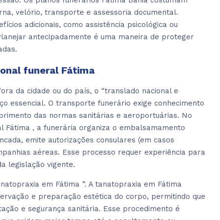
ressão. Os planos funerários Fátima Bahia costumam
rna, velório, transporte e assessoria documental.
ios adicionais, como assistência psicológica ou
 Planejar antecipadamente é uma maneira de proteger
adas.
ional funeral Fátima
ra da cidade ou do país, o “translado nacional e
iço essencial. O transporte funerário exige conhecimento
primento das normas sanitárias e aeroportuárias. No
ral Fátima , a funerária organiza o embalsamamento
incada, emite autorizações consulares (em casos
mpanhias aéreas. Esse processo requer experiência para
da legislação vigente.
natopraxia em Fátima ”. A tanatopraxia em Fátima
nservação e preparação estética do corpo, permitindo que
ação e segurança sanitária. Esse procedimento é