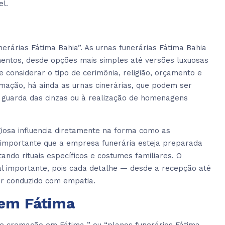
el.
rárias Fátima Bahia”. As urnas funerárias Fátima Bahia
entos, desde opções mais simples até versões luxuosas
 considerar o tipo de cerimônia, religião, orçamento e
mação, há ainda as urnas cinerárias, que podem ser
 à guarda das cinzas ou à realização de homenagens
igiosa influencia diretamente na forma como as
é importante que a empresa funerária esteja preparada
ando rituais específicos e costumes familiares. O
l importante, pois cada detalhe — desde a recepção até
er conduzido com empatia.
 em Fátima