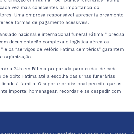
e cremação em Fátima ” ou “planos funerários Fátima
 cada vez mais conscientes da importância do
valores. Uma empresa responsável apresenta orçamento
oferece formas de pagamento acessíveis.
slado nacional e internacional funeral Fátima ” precisa
r com documentação complexa e logística aérea ou
 ” e os “serviços de velório Fátima cemitérios” garantem
e organização.
erária 24h em Fátima preparada para cuidar de cada
de óbito Fátima até a escolha das urnas funerárias
lidade à família. O suporte profissional permite que os
ente importa: homenagear, recordar e se despedir com