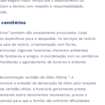
 que exigem maior tempo até o sepultamento ou
lizam a técnica com respeito e responsabilidade,
cida.
 cemitérios
itérios” também são amplamente procurados. Cada
jos específicos para a despedida. Os serviços de velório
a sala de velório, ornamentação com flores,
 cerimonial. Algumas funerárias oferecem ambientes
 de familiares e amigos. A coordenação com os cemitérios
 facilitando o agendamento de horários e evitando
ocumentação certidão de óbito Fátima ”. A
envolve a emissão da declaração de óbito pelo hospital
da certidão oficial. A funerária geralmente presta
rientando sobre documentos necessários, prazos e
sencial para que a família não enfrente dificuldades