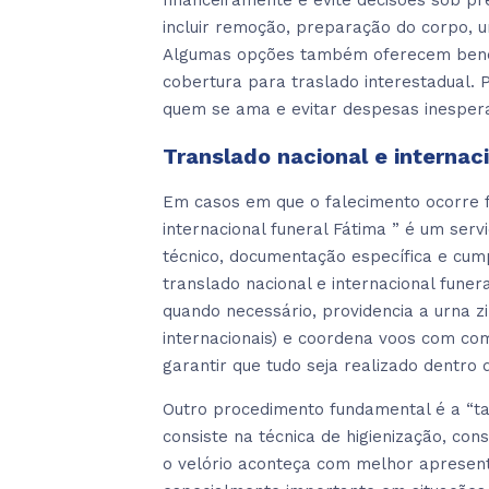
financeiramente e evite decisões sob p
incluir remoção, preparação do corpo, u
Algumas opções também oferecem benefíc
cobertura para traslado interestadual.
quem se ama e evitar despesas inesper
Translado nacional e internac
Em casos em que o falecimento ocorre fo
internacional funeral Fátima ” é um serv
técnico, documentação específica e cum
translado nacional e internacional fune
quando necessário, providencia a urna z
internacionais) e coordena voos com co
garantir que tudo seja realizado dentro 
Outro procedimento fundamental é a “ta
consiste na técnica de higienização, co
o velório aconteça com melhor apresent