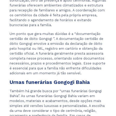
sonorização, livro de presença e apoio cerimonial. Algumas
funerárias oferecem ambientes climatizados e estrutura
para recepção de familiares e amigos. A coordenação com
os cemitérios da cidade é feita pela própria empresa,
facilitando o agendamento de horários e evitando
burocracias para a família.
Um ponto que gera muitas dúvidas é a “documentação
certidão de óbito Gongogi ”. A documentação certidão de
óbito Gongogi envolve a emissão da declaração de óbito
pelo hospital ou IML, registro em cartório e obtenção da
certidão oficial. A funerária geralmente presta assessoria
completa nesse processo, orientando sobre documentos
necessários, prazos e procedimentos legais. Esse suporte
é essencial para que a família não enfrente dificuldades
adicionais em um momento já tão sensível.
Urnas funerárias Gongogi Bahia
Também há grande busca por “urnas funerárias Gongogi
Bahia”. As urnas funerárias Gongogi Bahia variam em
modelos, materiais e acabamentos, desde opções mais
simples até versões luxuosas e personalizadas. A escolha
da urna deve considerar o tipo de cerimônia, religião,
orçamento e preferência da família. Em casos de