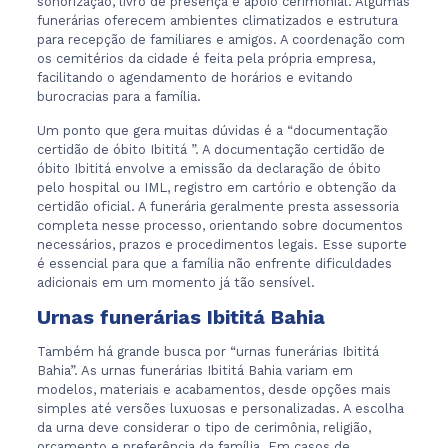
sonorização, livro de presença e apoio cerimonial. Algumas
funerárias oferecem ambientes climatizados e estrutura
para recepção de familiares e amigos. A coordenação com
os cemitérios da cidade é feita pela própria empresa,
facilitando o agendamento de horários e evitando
burocracias para a família.
Um ponto que gera muitas dúvidas é a “documentação
certidão de óbito Ibititá ”. A documentação certidão de
óbito Ibititá envolve a emissão da declaração de óbito
pelo hospital ou IML, registro em cartório e obtenção da
certidão oficial. A funerária geralmente presta assessoria
completa nesse processo, orientando sobre documentos
necessários, prazos e procedimentos legais. Esse suporte
é essencial para que a família não enfrente dificuldades
adicionais em um momento já tão sensível.
Urnas funerárias Ibititá Bahia
Também há grande busca por “urnas funerárias Ibititá
Bahia”. As urnas funerárias Ibititá Bahia variam em
modelos, materiais e acabamentos, desde opções mais
simples até versões luxuosas e personalizadas. A escolha
da urna deve considerar o tipo de cerimônia, religião,
orçamento e preferência da família. Em casos de