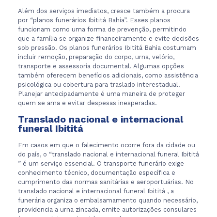
Além dos serviços imediatos, cresce também a procura
por “planos funerários Ibititá Bahia”. Esses planos
funcionam como uma forma de prevenção, permitindo
que a família se organize financeiramente e evite decisões
sob pressão. Os planos funerários Ibititá Bahia costumam
incluir remoção, preparação do corpo, urna, velório,
transporte e assessoria documental. Algumas opções
também oferecem benefícios adicionais, como assistência
psicológica ou cobertura para traslado interestadual.
Planejar antecipadamente é uma maneira de proteger
quem se ama e evitar despesas inesperadas.
Translado nacional e internacional
funeral Ibititá
Em casos em que o falecimento ocorre fora da cidade ou
do país, o “translado nacional e internacional funeral Ibititá
” é um serviço essencial. O transporte funerário exige
conhecimento técnico, documentação específica e
cumprimento das normas sanitárias e aeroportuárias. No
translado nacional e internacional funeral Ibititá , a
funerária organiza o embalsamamento quando necessário,
providencia a urna zincada, emite autorizações consulares