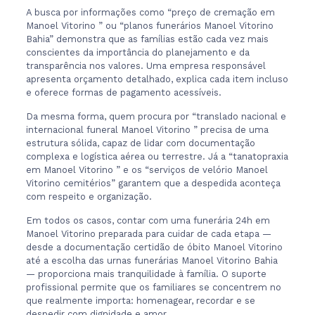
A busca por informações como “preço de cremação em
Manoel Vitorino ” ou “planos funerários Manoel Vitorino
Bahia” demonstra que as famílias estão cada vez mais
conscientes da importância do planejamento e da
transparência nos valores. Uma empresa responsável
apresenta orçamento detalhado, explica cada item incluso
e oferece formas de pagamento acessíveis.
Da mesma forma, quem procura por “translado nacional e
internacional funeral Manoel Vitorino ” precisa de uma
estrutura sólida, capaz de lidar com documentação
complexa e logística aérea ou terrestre. Já a “tanatopraxia
em Manoel Vitorino ” e os “serviços de velório Manoel
Vitorino cemitérios” garantem que a despedida aconteça
com respeito e organização.
Em todos os casos, contar com uma funerária 24h em
Manoel Vitorino preparada para cuidar de cada etapa —
desde a documentação certidão de óbito Manoel Vitorino
até a escolha das urnas funerárias Manoel Vitorino Bahia
— proporciona mais tranquilidade à família. O suporte
profissional permite que os familiares se concentrem no
que realmente importa: homenagear, recordar e se
despedir com dignidade e amor.