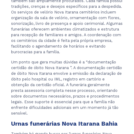
também são amplamente procurados. Cada família possui
tradições, crenças e desejos específicos para a despedida.
Os serviços de velório Nova Itarana cemitérios incluem
organização da sala de velório, ornamentação com flores,
sonorização, livro de presença e apoio cerimonial. Algumas
funerárias oferecem ambientes climatizados e estrutura
para recepção de familiares e amigos. A coordenação com
os cemitérios da cidade é feita pela própria empresa,
facilitando o agendamento de horários e evitando
burocracias para a família.
Um ponto que gera muitas dúvidas é a “documentação
certidão de óbito Nova Itarana ”. A documentação certidão
de óbito Nova Itarana envolve a emissão da declaração de
óbito pelo hospital ou IML, registro em cartório e
obtenção da certidão oficial. A funerária geralmente
presta assessoria completa nesse processo, orientando
sobre documentos necessários, prazos e procedimentos
legais. Esse suporte é essencial para que a família não
enfrente dificuldades adicionais em um momento já tão
sensível.
Urnas funerárias Nova Itarana Bahia
Também há grande busca por “urnas funerárias Nova