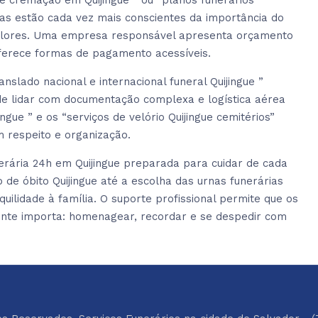
 cremação em Quijingue ” ou “planos funerários
ias estão cada vez mais conscientes da importância do
valores. Uma empresa responsável apresenta orçamento
oferece formas de pagamento acessíveis.
lado nacional e internacional funeral Quijingue ”
 de lidar com documentação complexa e logística aérea
ngue ” e os “serviços de velório Quijingue cemitérios”
 respeito e organização.
rária 24h em Quijingue preparada para cuidar de cada
de óbito Quijingue até a escolha das urnas funerárias
uilidade à família. O suporte profissional permite que os
ente importa: homenagear, recordar e se despedir com