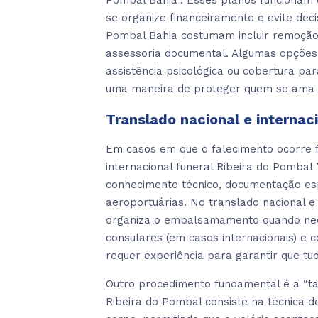
Pombal Bahia”. Esses planos funcionam
se organize financeiramente e evite dec
Pombal Bahia costumam incluir remoção,
assessoria documental. Algumas opções
assistência psicológica ou cobertura pa
uma maneira de proteger quem se ama e
Translado nacional e internac
Em casos em que o falecimento ocorre fo
internacional funeral Ribeira do Pombal 
conhecimento técnico, documentação esp
aeroportuárias. No translado nacional e 
organiza o embalsamamento quando neces
consulares (em casos internacionais) e
requer experiência para garantir que tud
Outro procedimento fundamental é a “ta
Ribeira do Pombal consiste na técnica d