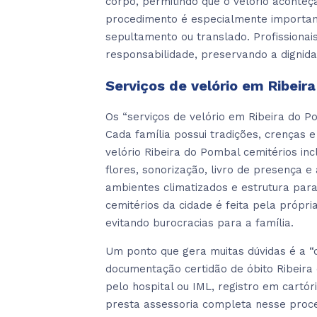
corpo, permitindo que o velório aconte
procedimento é especialmente importan
sepultamento ou translado. Profissionai
responsabilidade, preservando a dignida
Serviços de velório em Ribeir
Os “serviços de velório em Ribeira do
Cada família possui tradições, crenças e
velório Ribeira do Pombal cemitérios i
flores, sonorização, livro de presença 
ambientes climatizados e estrutura par
cemitérios da cidade é feita pela própr
evitando burocracias para a família.
Um ponto que gera muitas dúvidas é a “
documentação certidão de óbito Ribeira
pelo hospital ou IML, registro em cartór
presta assessoria completa nesse proc