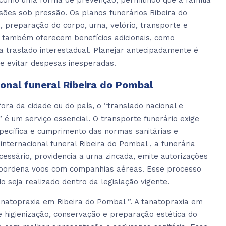
 como uma forma de prevenção, permitindo que a família
isões sob pressão. Os planos funerários Ribeira do
 preparação do corpo, urna, velório, transporte e
 também oferecem benefícios adicionais, como
ra traslado interestadual. Planejar antecipadamente é
 evitar despesas inesperadas.
ional funeral Ribeira do Pombal
ra da cidade ou do país, o “translado nacional e
” é um serviço essencial. O transporte funerário exige
ecífica e cumprimento das normas sanitárias e
internacional funeral Ribeira do Pombal , a funerária
sário, providencia a urna zincada, emite autorizações
 coordena voos com companhias aéreas. Esse processo
o seja realizado dentro da legislação vigente.
natopraxia em Ribeira do Pombal ”. A tanatopraxia em
e higienização, conservação e preparação estética do