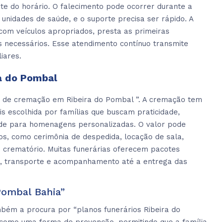
e do horário. O falecimento pode ocorrer durante a
 unidades de saúde, e o suporte precisa ser rápido. A
com veículos apropriados, presta as primeiras
s necessários. Esse atendimento contínuo transmite
iares.
a do Pombal
o de cremação em Ribeira do Pombal ”. A cremação tem
s escolhida por famílias que buscam praticidade,
ade para homenagens personalizadas. O valor pode
dos, como cerimônia de despedida, locação de sala,
o crematório. Muitas funerárias oferecem pacotes
, transporte e acompanhamento até a entrega das
Pombal Bahia”
mbém a procura por “planos funerários Ribeira do