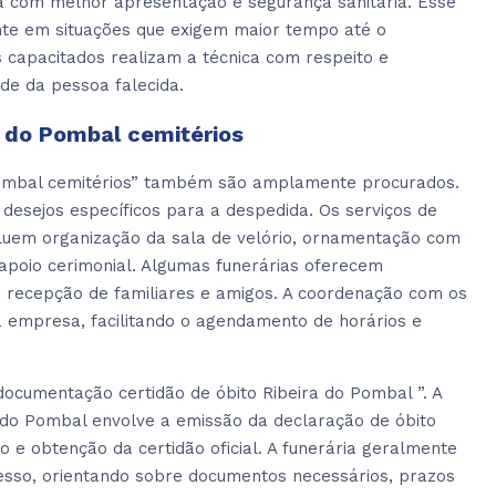
ça com melhor apresentação e segurança sanitária. Esse
te em situações que exigem maior tempo até o
s capacitados realizam a técnica com respeito e
de da pessoa falecida.
a do Pombal cemitérios
 Pombal cemitérios” também são amplamente procurados.
 desejos específicos para a despedida. Os serviços de
ncluem organização da sala de velório, ornamentação com
e apoio cerimonial. Algumas funerárias oferecem
a recepção de familiares e amigos. A coordenação com os
ia empresa, facilitando o agendamento de horários e
documentação certidão de óbito Ribeira do Pombal ”. A
 do Pombal envolve a emissão da declaração de óbito
io e obtenção da certidão oficial. A funerária geralmente
esso, orientando sobre documentos necessários, prazos