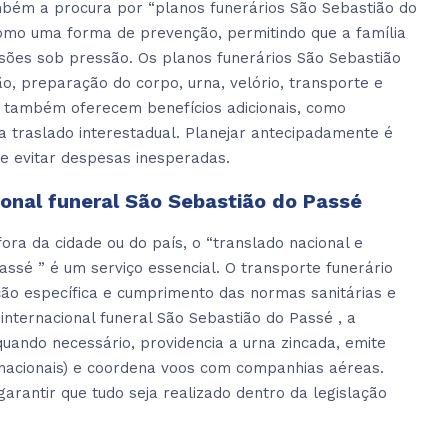
mbém a procura por “planos funerários São Sebastião do
omo uma forma de prevenção, permitindo que a família
isões sob pressão. Os planos funerários São Sebastião
o, preparação do corpo, urna, velório, transporte e
 também oferecem benefícios adicionais, como
ra traslado interestadual. Planejar antecipadamente é
 evitar despesas inesperadas.
ional funeral São Sebastião do Passé
ra da cidade ou do país, o “translado nacional e
assé ” é um serviço essencial. O transporte funerário
ão específica e cumprimento das normas sanitárias e
internacional funeral São Sebastião do Passé , a
ando necessário, providencia a urna zincada, emite
rnacionais) e coordena voos com companhias aéreas.
arantir que tudo seja realizado dentro da legislação