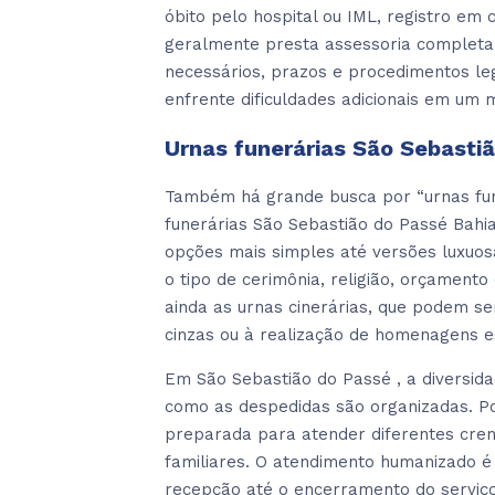
óbito pelo hospital ou IML, registro em c
geralmente presta assessoria completa
necessários, prazos e procedimentos leg
enfrente dificuldades adicionais em um 
Urnas funerárias São Sebasti
Também há grande busca por “urnas fune
funerárias São Sebastião do Passé Bah
opções mais simples até versões luxuos
o tipo de cerimônia, religião, orçament
ainda as urnas cinerárias, que podem ser
cinzas ou à realização de homenagens e
Em São Sebastião do Passé , a diversidad
como as despedidas são organizadas. Po
preparada para atender diferentes crenç
familiares. O atendimento humanizado é
recepção até o encerramento do serviç