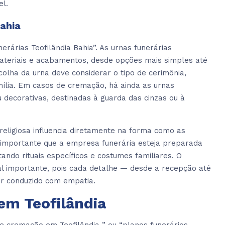
el.
Bahia
árias Teofilândia Bahia”. As urnas funerárias
ateriais e acabamentos, desde opções mais simples até
colha da urna deve considerar o tipo de cerimônia,
mília. Em casos de cremação, há ainda as urnas
u decorativas, destinadas à guarda das cinzas ou à
e religiosa influencia diretamente na forma como as
é importante que a empresa funerária esteja preparada
ando rituais específicos e costumes familiares. O
l importante, pois cada detalhe — desde a recepção até
er conduzido com empatia.
em Teofilândia