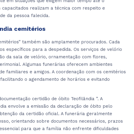
te em situações que exigem maior tempo até o
s capacitados realizam a técnica com respeito e
de da pessoa falecida.
ândia cemitérios
a cemitérios” também são amplamente procurados. Cada
jos específicos para a despedida. Os serviços de velório
ção da sala de velório, ornamentação com flores,
 cerimonial. Algumas funerárias oferecem ambientes
 de familiares e amigos. A coordenação com os cemitérios
 facilitando o agendamento de horários e evitando
ocumentação certidão de óbito Teofilândia ”. A
ndia envolve a emissão da declaração de óbito pelo
obtenção da certidão oficial. A funerária geralmente
esso, orientando sobre documentos necessários, prazos
essencial para que a família não enfrente dificuldades