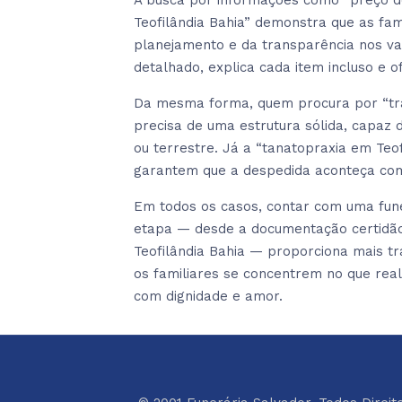
A busca por informações como “preço de
Teofilândia Bahia” demonstra que as fam
planejamento e da transparência nos 
detalhado, explica cada item incluso e 
Da mesma forma, quem procura por “trans
precisa de uma estrutura sólida, capaz
ou terrestre. Já a “tanatopraxia em Teofi
garantem que a despedida aconteça com
Em todos os casos, contar com uma fune
etapa — desde a documentação certidão 
Teofilândia Bahia — proporciona mais tra
os familiares se concentrem no que rea
com dignidade e amor.