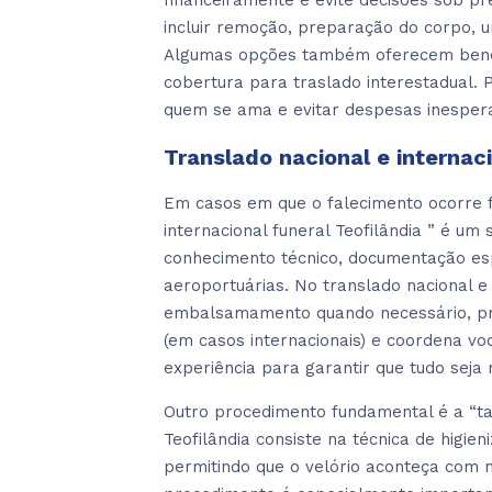
financeiramente e evite decisões sob pr
incluir remoção, preparação do corpo, u
Algumas opções também oferecem benefíc
cobertura para traslado interestadual.
quem se ama e evitar despesas inesper
Translado nacional e internaci
Em casos em que o falecimento ocorre fo
internacional funeral Teofilândia ” é um 
conhecimento técnico, documentação esp
aeroportuárias. No translado nacional e i
embalsamamento quando necessário, prov
(em casos internacionais) e coordena v
experiência para garantir que tudo seja 
Outro procedimento fundamental é a “ta
Teofilândia consiste na técnica de higie
permitindo que o velório aconteça com 