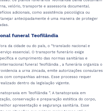
essão. Os planos funerários Teofilândia Bahia costumam
rna, velório, transporte e assessoria documental.
ios adicionais, como assistência psicológica ou
 Planejar antecipadamente é uma maneira de proteger
adas.
onal funeral Teofilândia
ra da cidade ou do país, o “translado nacional e
serviço essencial. O transporte funerário exige
ecífica e cumprimento das normas sanitárias e
nternacional funeral Teofilândia , a funerária organiza o
idencia a urna zincada, emite autorizações consulares
oos com companhias aéreas. Esse processo requer
realizado dentro da legislação vigente.
natopraxia em Teofilândia ”. A tanatopraxia em
nização, conservação e preparação estética do corpo,
melhor apresentação e segurança sanitária. Esse