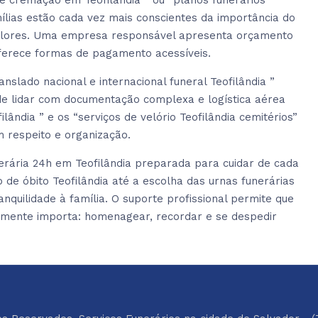
 cremação em Teofilândia ” ou “planos funerários
ílias estão cada vez mais conscientes da importância do
valores. Uma empresa responsável apresenta orçamento
oferece formas de pagamento acessíveis.
lado nacional e internacional funeral Teofilândia ”
 de lidar com documentação complexa e logística aérea
lândia ” e os “serviços de velório Teofilândia cemitérios”
 respeito e organização.
rária 24h em Teofilândia preparada para cuidar de cada
de óbito Teofilândia até a escolha das urnas funerárias
nquilidade à família. O suporte profissional permite que
lmente importa: homenagear, recordar e se despedir