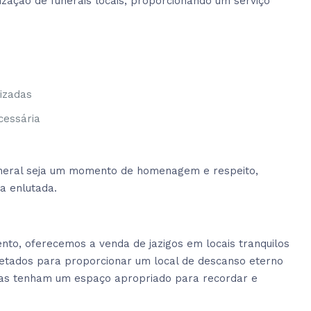
zação de funerais locais, proporcionando um serviço
o
izadas
cessária
funeral seja um momento de homenagem e respeito,
ia enlutada.
to, oferecemos a venda de jazigos em locais tranquilos
jetados para proporcionar um local de descanso eterno
lias tenham um espaço apropriado para recordar e